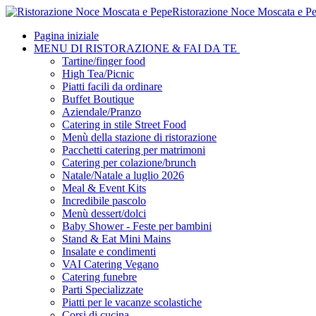
Ristorazione Noce Moscata e P
Pagina iniziale
MENU DI RISTORAZIONE & FAI DA TE
Tartine/finger food
High Tea/Picnic
Piatti facili da ordinare
Buffet Boutique
Aziendale/Pranzo
Catering in stile Street Food
Menù della stazione di ristorazione
Pacchetti catering per matrimoni
Catering per colazione/brunch
Natale/Natale a luglio 2026
Meal & Event Kits
Incredibile pascolo
Menù dessert/dolci
Baby Shower - Feste per bambini
Stand & Eat Mini Mains
Insalate e condimenti
VAI Catering Vegano
Catering funebre
Parti Specializzate
Piatti per le vacanze scolastiche
Corsi di cucina