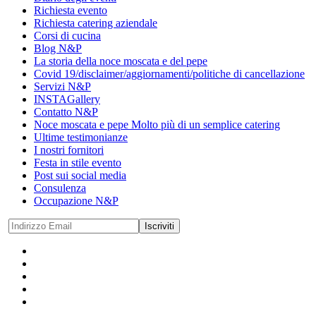
Richiesta evento
Richiesta catering aziendale
Corsi di cucina
Blog N&P
La storia della noce moscata e del pepe
Covid 19/disclaimer/aggiornamenti/politiche di cancellazione
Servizi N&P
INSTAGallery
Contatto N&P
Noce moscata e pepe Molto più di un semplice catering
Ultime testimonianze
I nostri fornitori
Festa in stile evento
Post sui social media
Consulenza
Occupazione N&P
Iscriviti