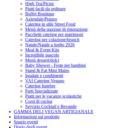
High Tea/Picnic
Piatti facili da ordinare
Buffet Boutique
Aziendale/Pranzo
Catering in stile Street Food
Menù della stazione di ristorazione
Pacchetti catering per matrimoni
Catering per colazione/brunch
Natale/Natale a luglio 2026
Meal & Event Kits
Incredibile pascolo
Menù dessert/dolci
Baby Shower - Feste per bambini
Stand & Eat Mini Mains
Insalate e condimenti
VAI Catering Vegano
Catering funebre
Parti Specializzate
Piatti per le vacanze scolastiche
Corsi di cucina
Servizio Cocktail e Bevande
GAMMA DELI VEGAN ARTIGIANALE
Informazioni sul prodotto
Spazio eventi
Diario degli eventi